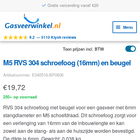
Gratis verzending vanaf €25
Ga
Ga
door
naar
Menu
naar
de
9.2
—
5110 Kiyoh reviews
navigatie
inhoud
Subm
Tools
uitv
Toon prijzen incl. BTW
Subm
Producten
uitv
M5 RVS 304 schroefoog (16mm) en beugel
Subm
Toepassingen
uitv
Artikelnummer: E040516-BP0606
Subm
Klantenservice
uitv
€
19,72
FAQ
250+ op voorraad
RVS 304 schroefoog met beugel voor een gasveer met 6mm
stangdiameter en M5 schoefdraad. Dit schroefoog zorgt voor
een verlenging van 16mm van de inbouwlengte en kan
zowel aan de stang- als aan de huiszijde worden bevestigd.
De dikte is 6mm.
Gewicht: 0.038 kg.