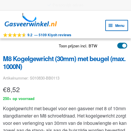
Gratis verzending vanaf €25
Ga
Ga
door
naar
Menu
naar
de
9.2
—
5109 Kiyoh reviews
navigatie
inhoud
Subm
Tools
uitv
Toon prijzen incl. BTW
Subm
Producten
uitv
M8 Kogelgewricht (30mm) met beugel (max.
Subm
Toepassingen
1000N)
uitv
Subm
Klantenservice
Artikelnummer: S010830-BB0113
uitv
FAQ
€
8,52
250+ op voorraad
Kogelgewricht met beugel voor een gasveer met 8 of 10mm
stangdiameter en M8 schroefdraad. Het kogelgewricht zorgt
voor een verlenging van 30mm van de inbouwlengte en kan
zowel aan de stang- als aan de huiszijde worden bevestigd.