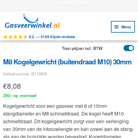
Gratis verzending vanaf €25
Ga
Ga
door
naar
Menu
naar
de
9.2
—
5109 Kiyoh reviews
navigatie
inhoud
Subm
Tools
uitv
Toon prijzen incl. BTW
Subm
Producten
uitv
M8 Kogelgewricht (buitendraad M10) 30mm
Subm
Toepassingen
uitv
Artikelnummer: B110830
Subm
Klantenservice
uitv
€
8,08
FAQ
250+ op voorraad
Kogelgewricht voor een gasveer met 8 of 10mm
stangdiameter en M8 schroefdraad. De kogel heeft M10
schroefdraad. Dit kogelgewricht zorgt voor een verlenging
van 30mm van de inbouwlengte en kan zowel aan de stang-
als aan de huiszijde worden bevestigd. Kogeldiameter