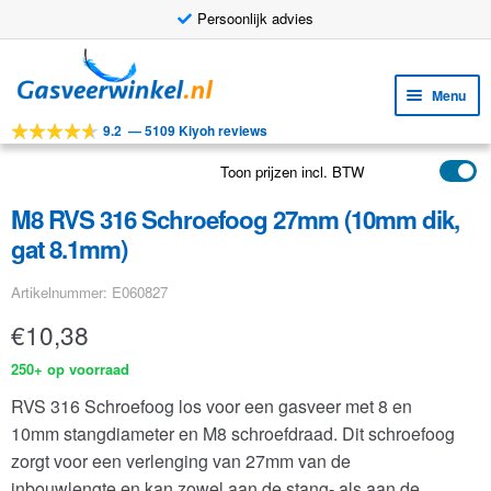
Persoonlijk advies
Ga
Ga
door
naar
Menu
naar
de
9.2
—
5109 Kiyoh reviews
navigatie
inhoud
Subm
Tools
uitv
Toon prijzen incl. BTW
Subm
Producten
uitv
M8 RVS 316 Schroefoog 27mm (10mm dik,
Subm
Toepassingen
gat 8.1mm)
uitv
Subm
Klantenservice
Artikelnummer: E060827
uitv
FAQ
€
10,38
250+ op voorraad
RVS 316 Schroefoog los voor een gasveer met 8 en
10mm stangdiameter en M8 schroefdraad. Dit schroefoog
zorgt voor een verlenging van 27mm van de
inbouwlengte en kan zowel aan de stang- als aan de