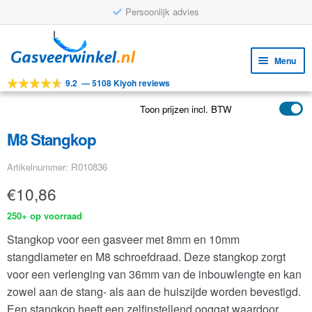
Persoonlijk advies
Ga
Ga
door
naar
Menu
naar
de
9.2
—
5108 Kiyoh reviews
navigatie
inhoud
Subm
Tools
uitv
Toon prijzen incl. BTW
Subm
Producten
uitv
M8 Stangkop
Subm
Toepassingen
uitv
Artikelnummer: R010836
Subm
Klantenservice
uitv
€
10,86
FAQ
250+ op voorraad
Stangkop voor een gasveer met 8mm en 10mm
stangdiameter en M8 schroefdraad. Deze stangkop zorgt
voor een verlenging van 36mm van de inbouwlengte en kan
zowel aan de stang- als aan de huiszijde worden bevestigd.
Een stangkop heeft een zelfinstellend ooggat waardoor