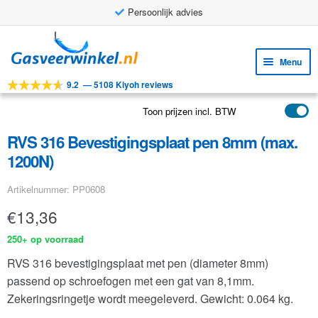
Persoonlijk advies
Ga
Ga
door
naar
Menu
naar
de
9.2
—
5108 Kiyoh reviews
navigatie
inhoud
Subm
Tools
uitv
Toon prijzen incl. BTW
Subm
Producten
uitv
RVS 316 Bevestigingsplaat pen 8mm (max.
Subm
Toepassingen
1200N)
uitv
Subm
Klantenservice
Artikelnummer: PP0608
uitv
FAQ
€
13,36
250+ op voorraad
RVS 316 bevestigingsplaat met pen (diameter 8mm)
passend op schroefogen met een gat van 8,1mm.
Zekeringsringetje wordt meegeleverd.
Gewicht: 0.064 kg.