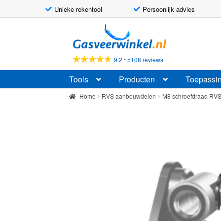
Unieke rekentool
Persoonlijk advies
Ga
Ga
door
naar
naar
de
-
9.2
5108 reviews
navigatie
inhoud
Tools
Producten
Toepassi
Home
RVS aanbouwdelen
M8 schroefdraad RV