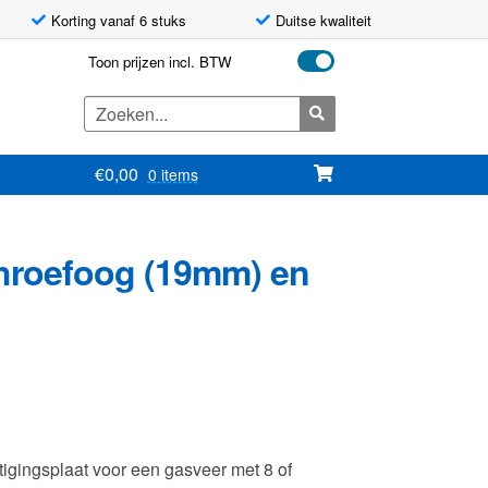
Korting vanaf 6 stuks
Duitse kwaliteit
Toon prijzen incl. BTW
Zoeken
naar:
€
0,00
0 items
hroefoog (19mm) en
gingsplaat voor een gasveer met 8 of