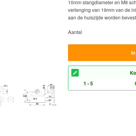
10mm stangdiameter en M8 scho
verlenging van 19mm van de in
aan de huiszijde worden bevest
Aantal
I
Ko
1 - 5