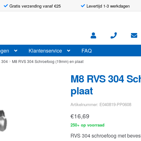
Gratis verzending vanaf €25
Levertijd 1-3 werkdagen
ngen
Klantenservice
FAQ
S 304
M8 RVS 304 Schroefoog (19mm) en plaat
M8 RVS 304 Sc
plaat
Artikelnummer: E040819-PP0608
€
16,69
250+ op voorraad
RVS 304 schroefoog met bevesti