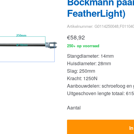
Böckmann paard
FeatherLight)
Artikelnummer: G0114250048,F01104
€
58,92
250+ op voorraad
Stangdiameter: 14mm
Huisdiameter: 28mm
Slag: 250mm
Kracht: 1250N
Aanbouwdelen: schroefoog en g
Uitgeschoven lengte totaal: 6
Aantal
I