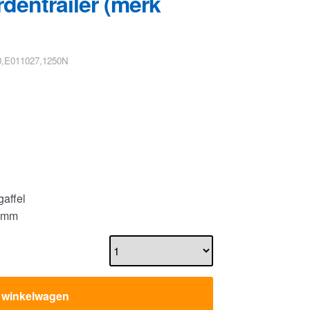
entrailer (merk
0,E011027,1250N
affel
15mm
n winkelwagen