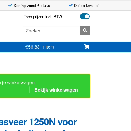
Korting vanaf 6 stuks
Duitse kwaliteit
Toon prijzen incl. BTW
Zoeken
naar:
€
56,83
1 item
n je winkelwagen.
Bekijk winkelwagen
asveer 1250N voor