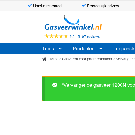
Unieke rekentool
Persoonlijk advies
Ga
Ga
door
naar
naar
de
-
9.2
5107 reviews
navigatie
inhoud
Tools
Producten
Toepassi
Home
Gasveren voor paardentrailers
Vervangend
“Vervangende gasveer 1200N voor 