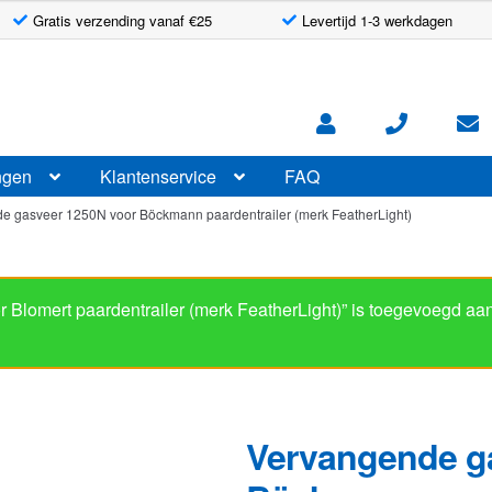
Gratis verzending vanaf €25
Levertijd 1-3 werkdagen
ngen
Klantenservice
FAQ
e gasveer 1250N voor Böckmann paardentrailer (merk FeatherLight)
Blomert paardentrailer (merk FeatherLight)” is toegevoegd aa
Vervangende g