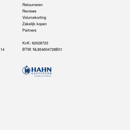
Retourneren
Reviews
Volumekorting
Zakelijk kopen
Partners
KvK: 62028723
14
BTW: NL854604728B01