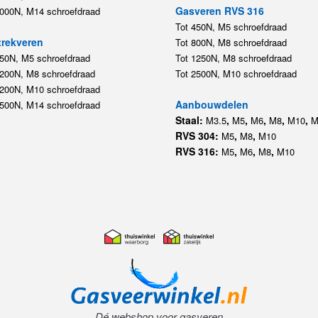
Gasveren RVS 316
5000N, M14 schroefdraad
Tot 450N, M5 schroefdraad
rekveren
Tot 800N, M8 schroefdraad
350N, M5 schroefdraad
Tot 1250N, M8 schroefdraad
1200N, M8 schroefdraad
Tot 2500N, M10 schroefdraad
1200N, M10 schroefdraad
Aanbouwdelen
5500N, M14 schroefdraad
Staal:
,
,
,
,
,
M3.5
M5
M6
M8
M10
M
RVS 304:
,
,
M5
M8
M10
RVS 316:
,
,
,
M5
M6
M8
M10
Dé webshop voor gasveren