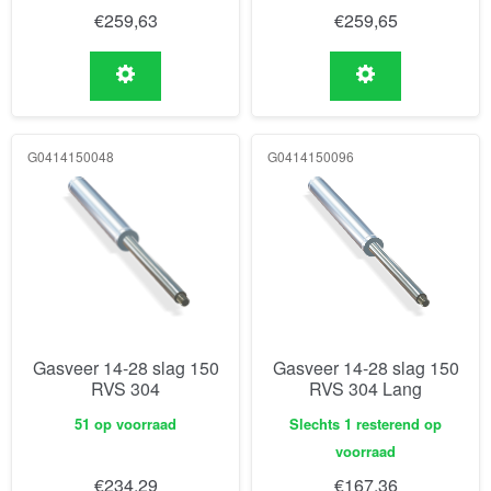
€
259,63
€
259,65
G0414150048
G0414150096
Gasveer 14-28 slag 150
Gasveer 14-28 slag 150
RVS 304
RVS 304 Lang
51 op voorraad
Slechts 1 resterend op
voorraad
€
234,29
€
167,36