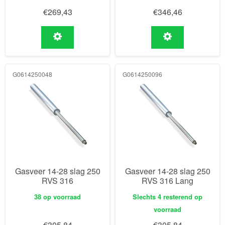
€
269,43
€
346,46
G0614250048
G0614250096
Gasveer 14-28 slag 250
Gasveer 14-28 slag 250
RVS 316
RVS 316 Lang
38 op voorraad
Slechts 4 resterend op
voorraad
€
305,84
€
305,84