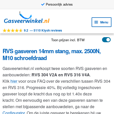
Persoonlijk advies
Ga
Ga
door
naar
Menu
naar
de
9.2
—
5110 Kiyoh reviews
navigatie
inhoud
Subm
Tools
uitv
Toon prijzen incl. BTW
Subm
Producten
uitv
RVS gasveren 14mm stang, max. 2500N,
Subm
Toepassingen
M10 schroefdraad
uitv
Subm
Klantenservice
Gasveerwinkel.nl verkoopt twee soorten RVS gasveren en
uitv
FAQ
aanbouwdelen:
RVS 304 V2A en RVS 316 V4A
.
Klik
hier
voor onze FAQ over de verschillen tussen RVS 304
en RVS 316. Progressie 40%. Bij volledig ingeschoven
gasveer loopt de kracht dus nog op tot 1.40x deze
kracht. Om eenvoudig een van deze gasveren samen te
stellen met bijpassende aanbouwdelen, ga naar de
Configurator
. Om de juiste gasveer te berekenen bij uw