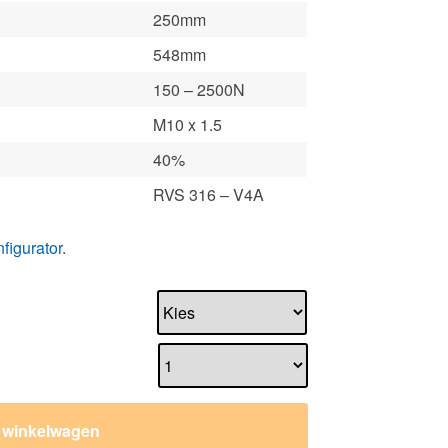
250mm
548mm
150 – 2500N
M10 x 1.5
40%
RVS 316 – V4A
figurator
.
n winkelwagen