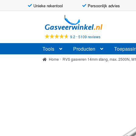
Unieke rekentool
Persoonlijk advies
Ga
Ga
door
naar
naar
de
-
9.2
5109 reviews
navigatie
inhoud
Tools
Producten
Toepassi
Home
RVS gasveren 14mm stang, max. 2500N, M1