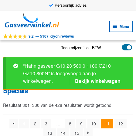
Persoonlijk advies
Ga
Ga
door
naar
Menu
naar
de
9.2
—
5107 Kiyoh reviews
navigatie
inhoud
Subm
Tools
uitv
Toon prijzen incl. BTW
Subm
Producten
uitv
Specials
Subm
Toepassingen
uitv
Subm
Klantenservice
Resultaat 301–330 van de 428 resultaten wordt getoond
uitv
FAQ
1
2
3
…
8
9
10
11
12
13
14
15