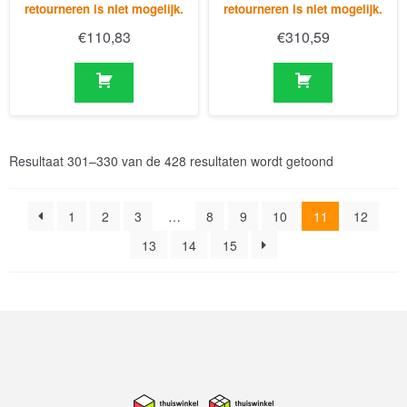
Resultaat 301–330 van de 428 resultaten wordt getoond
1
2
3
…
8
9
10
11
12
13
14
15