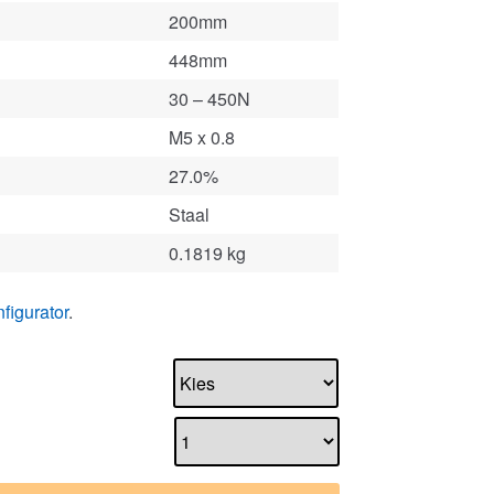
200mm
448mm
30 – 450N
M5 x 0.8
27.0%
Staal
0.1819 kg
figurator
.