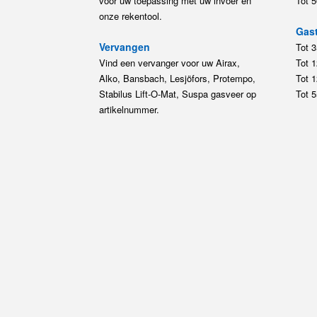
voor uw toepassing met uw invoer en
Tot 
onze rekentool.
Gast
Vervangen
Tot 
Vind een vervanger voor uw Airax,
Tot 
Alko, Bansbach, Lesjöfors, Protempo,
Tot 
Stabilus Lift-O-Mat, Suspa gasveer op
Tot 
artikelnummer.