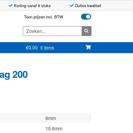
Korting vanaf 6 stuks
Duitse kwaliteit
Toon prijzen incl. BTW
Zoeken
naar:
€
0,00
0 items
lag 200
6mm
15.6mm