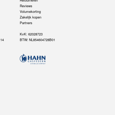
Retourneren
Reviews
Volumekorting
Zakelijk kopen
Partners
KvK: 62028723
14
BTW: NL854604728B01