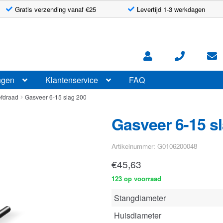
Gratis verzending vanaf €25
Levertijd 1-3 werkdagen
ngen
Klantenservice
FAQ
efdraad
Gasveer 6-15 slag 200
Gasveer 6-15 s
Artikelnummer: G0106200048
€
45,63
123 op voorraad
Stangdiameter
Huisdiameter