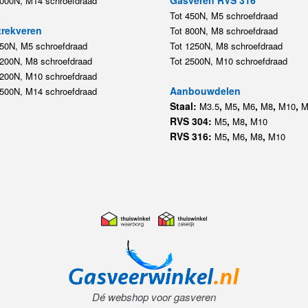
5000N, M14 schroefdraad
Tot 450N, M5 schroefdraad
rekveren
Tot 800N, M8 schroefdraad
350N, M5 schroefdraad
Tot 1250N, M8 schroefdraad
1200N, M8 schroefdraad
Tot 2500N, M10 schroefdraad
1200N, M10 schroefdraad
Aanbouwdelen
5500N, M14 schroefdraad
Staal:
,
,
,
,
,
M3.5
M5
M6
M8
M10
M
RVS 304:
,
,
M5
M8
M10
RVS 316:
,
,
,
M5
M6
M8
M10
Dé webshop voor gasveren