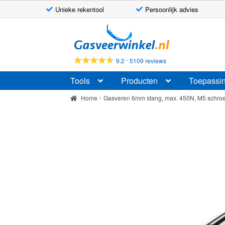
Unieke rekentool
Persoonlijk advies
Ga
Ga
door
naar
naar
de
-
9.2
5109 reviews
navigatie
inhoud
Tools
Producten
Toepassi
Home
Gasveren 6mm stang, max. 450N, M5 schro