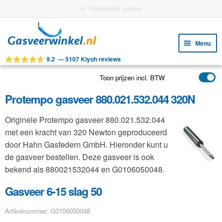
Gratis verzending vanaf €25
Ga
Ga
door
naar
Menu
naar
de
9.2
—
5107 Kiyoh reviews
navigatie
inhoud
Subm
Tools
uitv
Toon prijzen incl. BTW
Subm
Producten
uitv
Protempo gasveer 880.021.532.044 320N
Subm
Toepassingen
uitv
Originele Protempo gasveer 880.021.532.044
Subm
Klantenservice
met een kracht van 320 Newton geproduceerd
uitv
FAQ
door Hahn Gasfedern GmbH. Hieronder kunt u
de gasveer bestellen. Deze gasveer is ook
bekend als 880021532044 en G0106050048.
Gasveer 6-15 slag 50
Artikelnummer: G0106050048