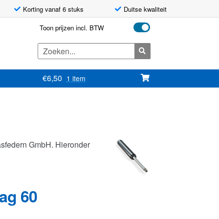
Korting vanaf 6 stuks
Duitse kwaliteit
Toon prijzen incl. BTW
Zoeken
naar:
€
6,50
1 item
asfedern GmbH. Hieronder
lag 60