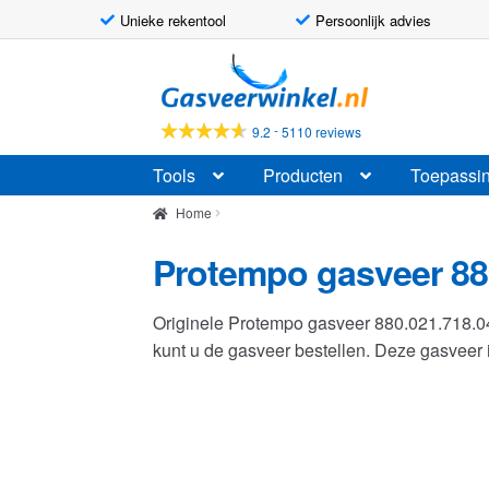
Unieke rekentool
Persoonlijk advies
Ga
Ga
door
naar
naar
de
-
9.2
5110 reviews
navigatie
inhoud
Tools
Producten
Toepassi
Home
Protempo gasveer 88
Originele Protempo gasveer 880.021.718.
kunt u de gasveer bestellen. Deze gasvee