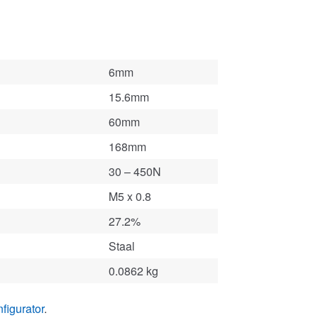
6mm
15.6mm
60mm
168mm
30 – 450N
M5 x 0.8
27.2%
Staal
0.0862 kg
figurator
.