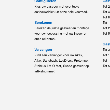
Configureren
Gas
Kies uw gasveer met eventuele
Tot 
aanbouwdelen uit onze hele voorraad.
Tot 
Tot 
Berekenen
Tot 
Bereken de juiste gasveer en montage
Tot 
voor uw toepassing met uw invoer en
Tot 
onze rekentool.
Gast
Vervangen
Tot 
Vind een vervanger voor uw Airax,
Tot 
Alko, Bansbach, Lesjöfors, Protempo,
Tot 
Stabilus Lift-O-Mat, Suspa gasveer op
Tot 
artikelnummer.