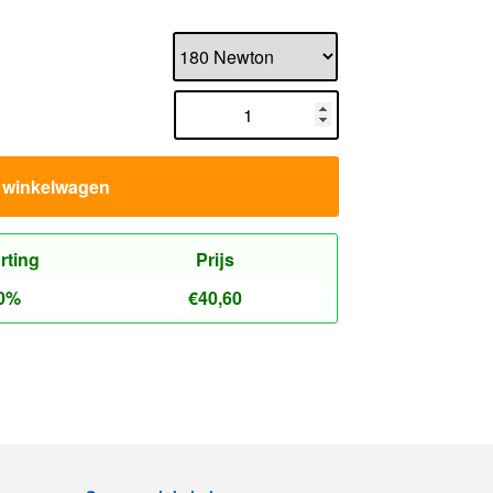
n winkelwagen
rting
Prijs
0%
€
40,60