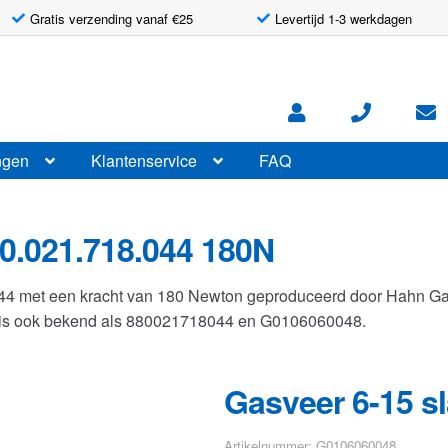
Gratis verzending vanaf €25
Levertijd 1-3 werkdagen
ngen
Klantenservice
FAQ
0.021.718.044 180N
044 met een kracht van 180 Newton geproduceerd door Hahn G
r is ook bekend als 880021718044 en G0106060048.
Gasveer 6-15 s
Artikelnummer: G0106060048