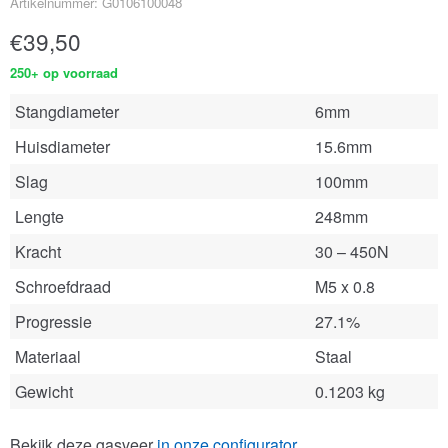
Artikelnummer: G0106100048
€
39,50
250+ op voorraad
Stangdiameter
6mm
Huisdiameter
15.6mm
Slag
100mm
Lengte
248mm
Kracht
30 – 450N
Schroefdraad
M5 x 0.8
Progressie
27.1%
Materiaal
Staal
Gewicht
0.1203 kg
Bekijk deze gasveer
in onze configurator
.