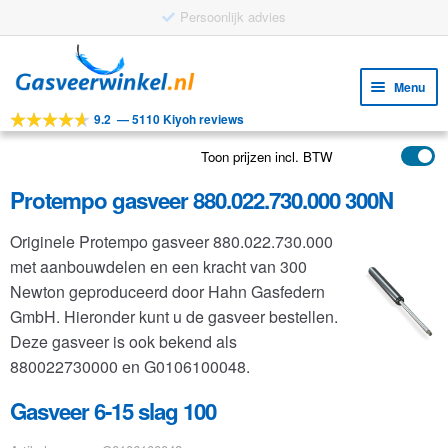
Ga
Ga
door
naar
Menu
naar
de
9.2
—
5110 Kiyoh reviews
navigatie
inhoud
Subm
Tools
uitv
Toon prijzen incl. BTW
Subm
Producten
uitv
Protempo gasveer 880.022.730.000 300N
Subm
Toepassingen
uitv
Originele Protempo gasveer 880.022.730.000
Subm
Klantenservice
met aanbouwdelen en een kracht van 300
uitv
FAQ
Newton geproduceerd door Hahn Gasfedern
GmbH. Hieronder kunt u de gasveer bestellen.
Deze gasveer is ook bekend als
880022730000 en G0106100048.
Gasveer 6-15 slag 100