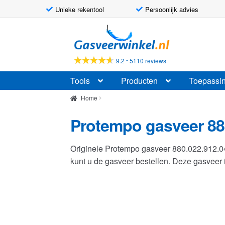
Unieke rekentool
Persoonlijk advies
Ga
Ga
door
naar
naar
de
-
9.2
5110 reviews
navigatie
inhoud
Tools
Producten
Toepassi
Home
Protempo gasveer 88
Originele Protempo gasveer 880.022.912.
kunt u de gasveer bestellen. Deze gasvee