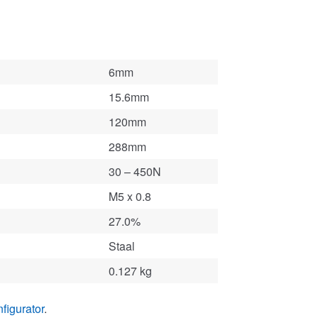
6mm
15.6mm
120mm
288mm
30 – 450N
M5 x 0.8
27.0%
Staal
0.127 kg
figurator
.