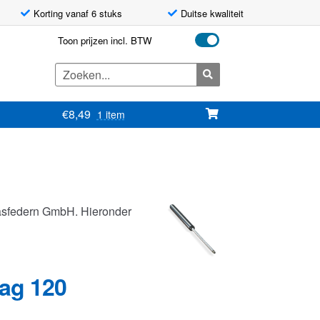
Korting vanaf 6 stuks
Duitse kwaliteit
Toon prijzen incl. BTW
Zoeken
naar:
€
8,49
1 item
asfedern GmbH. Hieronder
lag 120