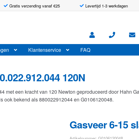
Gratis verzending vanaf €25
Levertijd 1-3 werkdagen
ngen
Klantenservice
FAQ
0.022.912.044 120N
044 met een kracht van 120 Newton geproduceerd door Hahn G
r is ook bekend als 880022912044 en G0106120048.
Gasveer 6-15 s
Artikelnummer: G0106120048