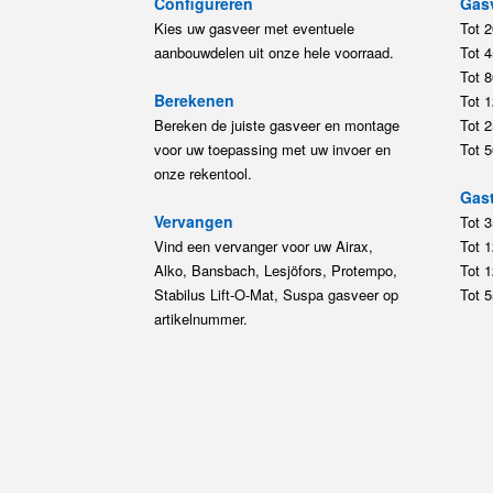
Configureren
Gas
Kies uw gasveer met eventuele
Tot 
aanbouwdelen uit onze hele voorraad.
Tot 
Tot 
Berekenen
Tot 
Bereken de juiste gasveer en montage
Tot 
voor uw toepassing met uw invoer en
Tot 
onze rekentool.
Gast
Vervangen
Tot 
Vind een vervanger voor uw Airax,
Tot 
Alko, Bansbach, Lesjöfors, Protempo,
Tot 
Stabilus Lift-O-Mat, Suspa gasveer op
Tot 
artikelnummer.