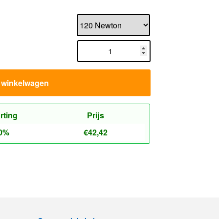
n winkelwagen
rting
Prijs
0%
€
42,42