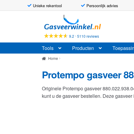
Unieke rekentool
Persoonlijk advies
Ga
Ga
door
naar
naar
de
-
9.2
5110 reviews
navigatie
inhoud
Tools
Producten
Toepassi
Home
Protempo gasveer 88
Originele Protempo gasveer 880.022.938.
kunt u de gasveer bestellen. Deze gasvee