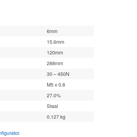
6mm
15.6mm
120mm
288mm
30 – 450N
M5 x 0.8
27.0%
Staal
0.127 kg
figurator
.