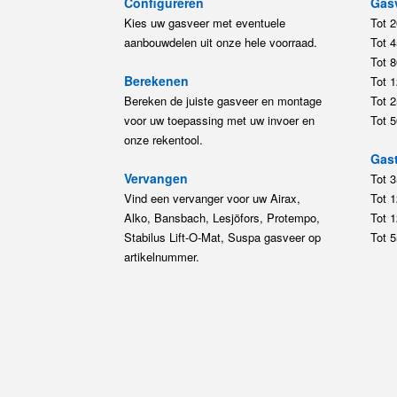
Configureren
Gas
Kies uw gasveer met eventuele
Tot 
aanbouwdelen uit onze hele voorraad.
Tot 
Tot 
Berekenen
Tot 
Bereken de juiste gasveer en montage
Tot 
voor uw toepassing met uw invoer en
Tot 
onze rekentool.
Gast
Vervangen
Tot 
Vind een vervanger voor uw Airax,
Tot 
Alko, Bansbach, Lesjöfors, Protempo,
Tot 
Stabilus Lift-O-Mat, Suspa gasveer op
Tot 
artikelnummer.