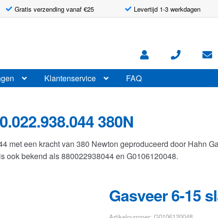
Gratis verzending vanaf €25
Levertijd 1-3 werkdagen
ngen
Klantenservice
FAQ
0.022.938.044 380N
044 met een kracht van 380 Newton geproduceerd door Hahn G
r is ook bekend als 880022938044 en G0106120048.
Gasveer 6-15 s
Artikelnummer: G0106120048