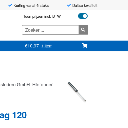
Korting vanaf 6 stuks
Duitse kwaliteit
Toon prijzen incl. BTW
Zoeken
naar:
€
10,97
1 item
asfedern GmbH. Hieronder
lag 120