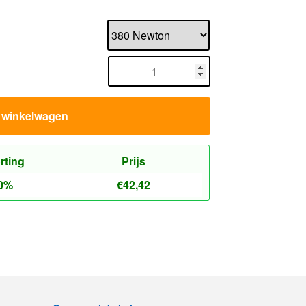
n winkelwagen
rting
Prijs
0%
€
42,42