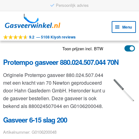
Persoonlijk advies
Ga
Ga
door
naar
Menu
naar
de
9.2
—
5108 Kiyoh reviews
navigatie
inhoud
Subm
Tools
uitv
Toon prijzen incl. BTW
Subm
Producten
uitv
Protempo gasveer 880.024.507.044 70N
Subm
Toepassingen
uitv
Originele Protempo gasveer 880.024.507.044
Subm
Klantenservice
met een kracht van 70 Newton geproduceerd
uitv
FAQ
door Hahn Gasfedern GmbH. Hieronder kunt u
de gasveer bestellen. Deze gasveer is ook
bekend als 880024507044 en G0106200048.
Gasveer 6-15 slag 200
Artikelnummer: G0106200048