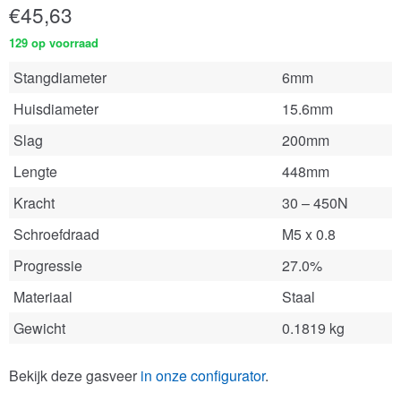
€
45,63
129 op voorraad
Stangdiameter
6mm
Huisdiameter
15.6mm
Slag
200mm
Lengte
448mm
Kracht
30 – 450N
Schroefdraad
M5 x 0.8
Progressie
27.0%
Materiaal
Staal
Gewicht
0.1819 kg
Bekijk deze gasveer
in onze configurator
.