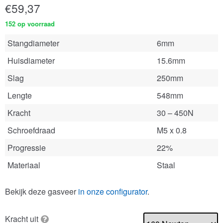
€
59,37
152 op voorraad
Stangdiameter
6mm
Huisdiameter
15.6mm
Slag
250mm
Lengte
548mm
Kracht
30 – 450N
Schroefdraad
M5 x 0.8
Progressie
22%
Materiaal
Staal
Bekijk deze gasveer
in onze configurator
.
Kracht uit