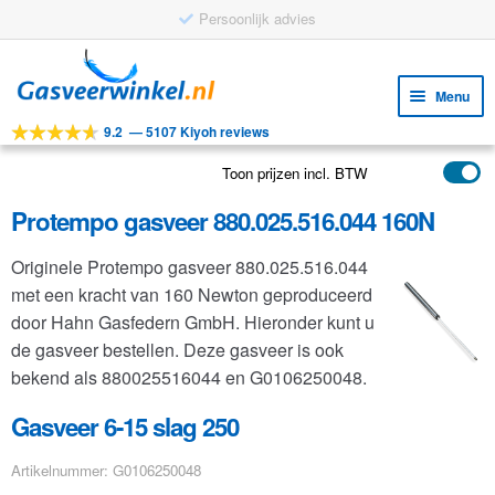
Persoonlijk advies
Ga
Ga
door
naar
Menu
naar
de
9.2
—
5107 Kiyoh reviews
navigatie
inhoud
Subm
Tools
uitv
Toon prijzen incl. BTW
Subm
Producten
uitv
Protempo gasveer 880.025.516.044 160N
Subm
Toepassingen
uitv
Originele Protempo gasveer 880.025.516.044
Subm
Klantenservice
met een kracht van 160 Newton geproduceerd
uitv
FAQ
door Hahn Gasfedern GmbH. Hieronder kunt u
de gasveer bestellen. Deze gasveer is ook
bekend als 880025516044 en G0106250048.
Gasveer 6-15 slag 250
Artikelnummer: G0106250048