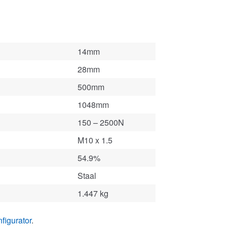
14mm
28mm
500mm
1048mm
150 – 2500N
M10 x 1.5
54.9%
Staal
1.447 kg
figurator
.