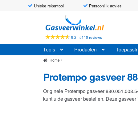
Unieke rekentool
Persoonlijk advies
Ga
Ga
door
naar
naar
de
-
9.2
5110 reviews
navigatie
inhoud
Tools
Producten
Toepassi
Home
Protempo gasveer 88
Originele Protempo gasveer 880.051.008.
kunt u de gasveer bestellen. Deze gasvee