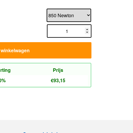
n winkelwagen
rting
Prijs
0%
€
93,15