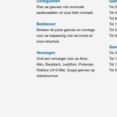
Configureren
Gas
Kies uw gasveer met eventuele
Tot 
aanbouwdelen uit onze hele voorraad.
Tot 
Tot 
Berekenen
Tot 
Bereken de juiste gasveer en montage
Tot 
voor uw toepassing met uw invoer en
Tot 
onze rekentool.
Gast
Vervangen
Tot 
Vind een vervanger voor uw Airax,
Tot 
Alko, Bansbach, Lesjöfors, Protempo,
Tot 
Stabilus Lift-O-Mat, Suspa gasveer op
Tot 
artikelnummer.