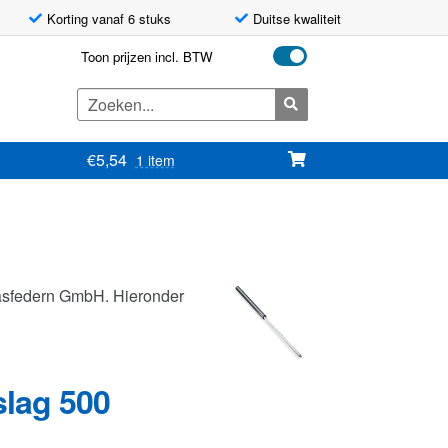
Korting vanaf 6 stuks
Duitse kwaliteit
Toon prijzen incl. BTW
Zoeken
naar:
€
5,54
1 item
asfedern GmbH. Hieronder
slag 500