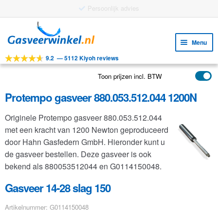
Gratis verzending vanaf €25
Ga
Ga
door
naar
Menu
naar
de
9.2
—
5112 Kiyoh reviews
navigatie
inhoud
Subm
Tools
uitv
Toon prijzen incl. BTW
Subm
Producten
uitv
Protempo gasveer 880.053.512.044 1200N
Subm
Toepassingen
uitv
Originele Protempo gasveer 880.053.512.044
Subm
Klantenservice
met een kracht van 1200 Newton geproduceerd
uitv
FAQ
door Hahn Gasfedern GmbH. Hieronder kunt u
de gasveer bestellen. Deze gasveer is ook
bekend als 880053512044 en G0114150048.
Gasveer 14-28 slag 150
Artikelnummer: G0114150048