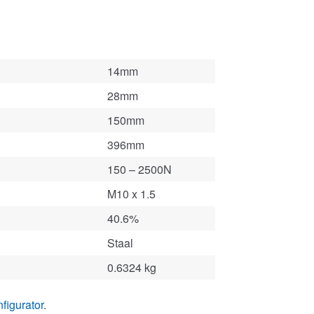
14mm
28mm
150mm
396mm
150 – 2500N
M10 x 1.5
40.6%
Staal
0.6324 kg
figurator
.