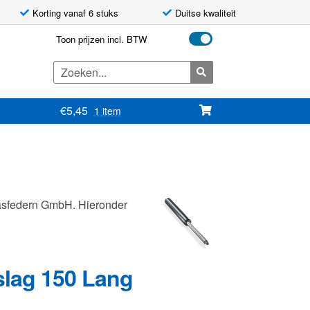
Korting vanaf 6 stuks
Duitse kwaliteit
Toon prijzen incl. BTW
Zoeken
naar:
€
5,45
1 item
asfedern GmbH. Hieronder
slag 150 Lang