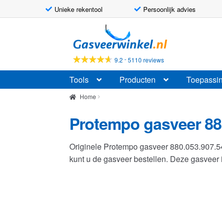
Unieke rekentool
Persoonlijk advies
Ga
Ga
door
naar
naar
de
-
9.2
5110 reviews
navigatie
inhoud
Tools
Producten
Toepassi
Home
Protempo gasveer 88
Originele Protempo gasveer 880.053.907.
kunt u de gasveer bestellen. Deze gasvee