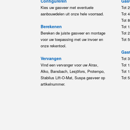
Configureren
Gas
Kies uw gasveer met eventuele
Tot 
aanbouwdelen uit onze hele voorraad.
Tot 
Tot 
Berekenen
Tot 
Bereken de juiste gasveer en montage
Tot 
voor uw toepassing met uw invoer en
Tot 
onze rekentool.
Gast
Vervangen
Tot 
Vind een vervanger voor uw Airax,
Tot 
Alko, Bansbach, Lesjöfors, Protempo,
Tot 
Stabilus Lift-O-Mat, Suspa gasveer op
Tot 
artikelnummer.