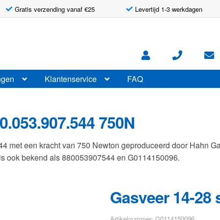
Gratis verzending vanaf €25
Levertijd 1-3 werkdagen
ngen
Klantenservice
FAQ
0.053.907.544 750N
544 met een kracht van 750 Newton geproduceerd door Hahn G
r is ook bekend als 880053907544 en G0114150096.
Gasveer 14-28 
Artikelnummer: G0114150096