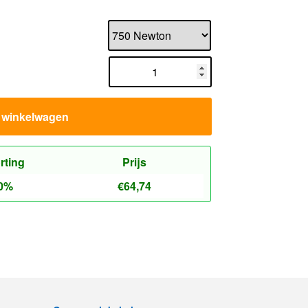
n winkelwagen
rting
Prijs
0%
€
64,74