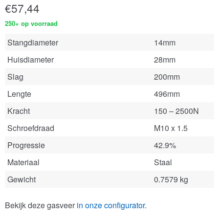
€
57,44
250+ op voorraad
Stangdiameter
14mm
Huisdiameter
28mm
Slag
200mm
Lengte
496mm
Kracht
150 – 2500N
Schroefdraad
M10 x 1.5
Progressie
42.9%
Materiaal
Staal
Gewicht
0.7579 kg
Bekijk deze gasveer
in onze configurator
.