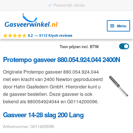
Persoonlijk advies
Ga
Ga
door
naar
Menu
naar
de
9.2
—
5112 Kiyoh reviews
navigatie
inhoud
Subm
Tools
uitv
Toon prijzen incl. BTW
Subm
Producten
uitv
Protempo gasveer 880.054.924.044 2400N
Subm
Toepassingen
uitv
Originele Protempo gasveer 880.054.924.044
Subm
Klantenservice
met een kracht van 2400 Newton geproduceerd
uitv
FAQ
door Hahn Gasfedern GmbH. Hieronder kunt u
de gasveer bestellen. Deze gasveer is ook
bekend als 880054924044 en G0114200096.
Gasveer 14-28 slag 200 Lang
Artikelnummer: G0114200096