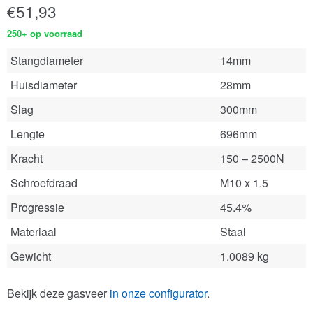
€
51,93
250+ op voorraad
Stangdiameter
14mm
Huisdiameter
28mm
Slag
300mm
Lengte
696mm
Kracht
150 – 2500N
Schroefdraad
M10 x 1.5
Progressie
45.4%
Materiaal
Staal
Gewicht
1.0089 kg
Bekijk deze gasveer
in onze configurator
.