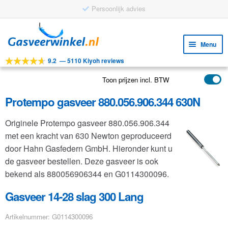
Persoonlijk advies
Ga
Ga
door
naar
Menu
naar
de
9.2
—
5110 Kiyoh reviews
navigatie
inhoud
Subm
Tools
uitv
Toon prijzen incl. BTW
Subm
Producten
uitv
Protempo gasveer 880.056.906.344 630N
Subm
Toepassingen
uitv
Originele Protempo gasveer 880.056.906.344
Subm
Klantenservice
met een kracht van 630 Newton geproduceerd
uitv
FAQ
door Hahn Gasfedern GmbH. Hieronder kunt u
de gasveer bestellen. Deze gasveer is ook
bekend als 880056906344 en G0114300096.
Gasveer 14-28 slag 300 Lang
Artikelnummer: G0114300096