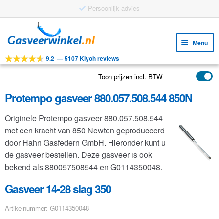
Ga
Ga
door
naar
Menu
naar
de
9.2
—
5107 Kiyoh reviews
navigatie
inhoud
Subm
Tools
uitv
Toon prijzen incl. BTW
Subm
Producten
uitv
Protempo gasveer 880.057.508.544 850N
Subm
Toepassingen
uitv
Originele Protempo gasveer 880.057.508.544
Subm
Klantenservice
met een kracht van 850 Newton geproduceerd
uitv
FAQ
door Hahn Gasfedern GmbH. Hieronder kunt u
de gasveer bestellen. Deze gasveer is ook
bekend als 880057508544 en G0114350048.
Gasveer 14-28 slag 350
Artikelnummer: G0114350048