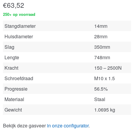
€
63,52
250+ op voorraad
Stangdiameter
14mm
Huisdiameter
28mm
Slag
350mm
Lengte
748mm
Kracht
150 – 2500N
Schroefdraad
M10 x 1.5
Progressie
56.5%
Materiaal
Staal
Gewicht
1.0695 kg
Bekijk deze gasveer
in onze configurator
.