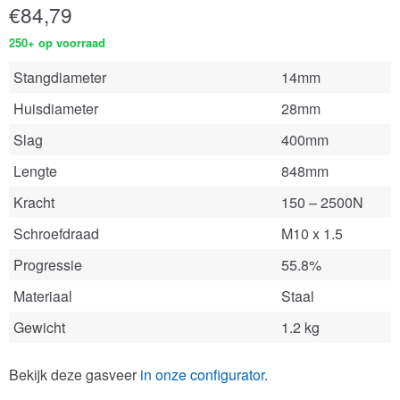
€
84,79
250+ op voorraad
Stangdiameter
14mm
Huisdiameter
28mm
Slag
400mm
Lengte
848mm
Kracht
150 – 2500N
Schroefdraad
M10 x 1.5
Progressie
55.8%
Materiaal
Staal
Gewicht
1.2 kg
Bekijk deze gasveer
in onze configurator
.