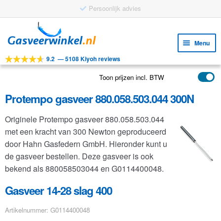
Gratis verzending vanaf €25
Ga
Ga
door
naar
Menu
naar
de
9.2
—
5108 Kiyoh reviews
navigatie
inhoud
Subm
Tools
uitv
Toon prijzen incl. BTW
Subm
Producten
uitv
Protempo gasveer 880.058.503.044 300N
Subm
Toepassingen
uitv
Originele Protempo gasveer 880.058.503.044
Subm
Klantenservice
met een kracht van 300 Newton geproduceerd
uitv
FAQ
door Hahn Gasfedern GmbH. Hieronder kunt u
de gasveer bestellen. Deze gasveer is ook
bekend als 880058503044 en G0114400048.
Gasveer 14-28 slag 400
Artikelnummer: G0114400048