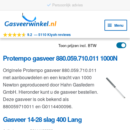
Persoonlijk advies
Ga
Ga
door
naar
Menu
naar
de
9.2
—
5110 Kiyoh reviews
navigatie
inhoud
Subm
Tools
uitv
Toon prijzen incl. BTW
Subm
Producten
uitv
Protempo gasveer 880.059.710.011 1000N
Subm
Toepassingen
uitv
Originele Protempo gasveer 880.059.710.011
Subm
Klantenservice
met aanbouwdelen en een kracht van 1000
uitv
FAQ
Newton geproduceerd door Hahn Gasfedern
GmbH. Hieronder kunt u de gasveer bestellen.
Deze gasveer is ook bekend als
880059710011 en G0114400096.
Gasveer 14-28 slag 400 Lang