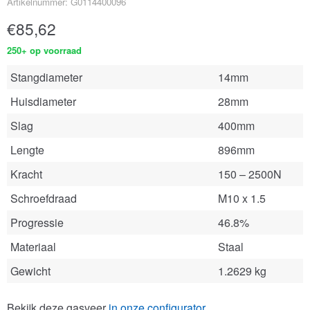
Artikelnummer: G0114400096
€
85,62
250+ op voorraad
Stangdiameter
14mm
Huisdiameter
28mm
Slag
400mm
Lengte
896mm
Kracht
150 – 2500N
Schroefdraad
M10 x 1.5
Progressie
46.8%
Materiaal
Staal
Gewicht
1.2629 kg
Bekijk deze gasveer
in onze configurator
.