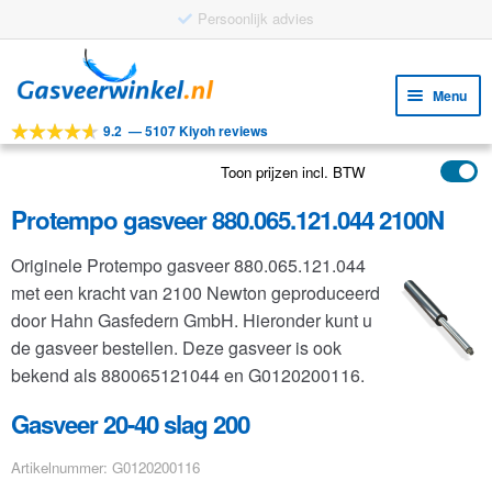
Persoonlijk advies
Ga
Ga
door
naar
Menu
naar
de
9.2
—
5107 Kiyoh reviews
navigatie
inhoud
Subm
Tools
uitv
Toon prijzen incl. BTW
Subm
Producten
uitv
Protempo gasveer 880.065.121.044 2100N
Subm
Toepassingen
uitv
Originele Protempo gasveer 880.065.121.044
Subm
Klantenservice
met een kracht van 2100 Newton geproduceerd
uitv
FAQ
door Hahn Gasfedern GmbH. Hieronder kunt u
de gasveer bestellen. Deze gasveer is ook
bekend als 880065121044 en G0120200116.
Gasveer 20-40 slag 200
Artikelnummer: G0120200116