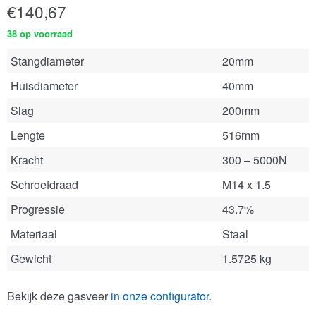
€
140,67
38 op voorraad
Stangdiameter
20mm
Huisdiameter
40mm
Slag
200mm
Lengte
516mm
Kracht
300 – 5000N
Schroefdraad
M14 x 1.5
Progressie
43.7%
Materiaal
Staal
Gewicht
1.5725 kg
Bekijk deze gasveer
in onze configurator
.