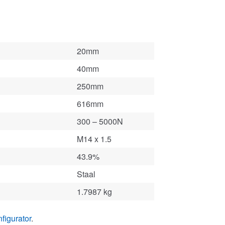
20mm
40mm
250mm
616mm
300 – 5000N
M14 x 1.5
43.9%
Staal
1.7987 kg
figurator
.