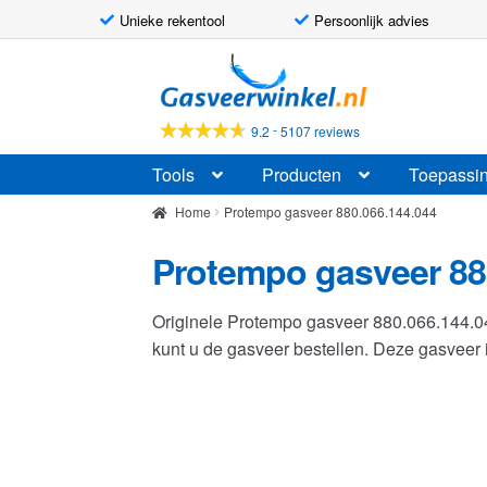
Unieke rekentool
Persoonlijk advies
Ga
Ga
door
naar
naar
de
-
9.2
5107 reviews
navigatie
inhoud
Tools
Producten
Toepassi
Home
Protempo gasveer 880.066.144.044
Protempo gasveer 88
Originele Protempo gasveer 880.066.144.
kunt u de gasveer bestellen. Deze gasvee