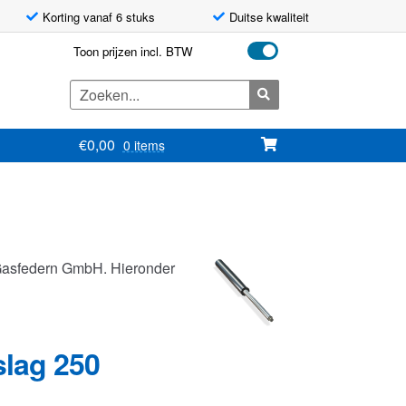
Korting vanaf 6 stuks
Duitse kwaliteit
Toon prijzen incl. BTW
Zoeken
naar:
€
0,00
0 items
Gasfedern GmbH. Hieronder
slag 250