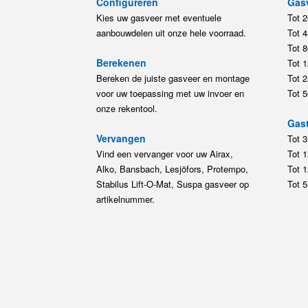
Configureren
Gas
Kies uw gasveer met eventuele
Tot 
aanbouwdelen uit onze hele voorraad.
Tot 
Tot 
Berekenen
Tot 
Bereken de juiste gasveer en montage
Tot 
voor uw toepassing met uw invoer en
Tot 
onze rekentool.
Gast
Vervangen
Tot 
Vind een vervanger voor uw Airax,
Tot 
Alko, Bansbach, Lesjöfors, Protempo,
Tot 
Stabilus Lift-O-Mat, Suspa gasveer op
Tot 
artikelnummer.