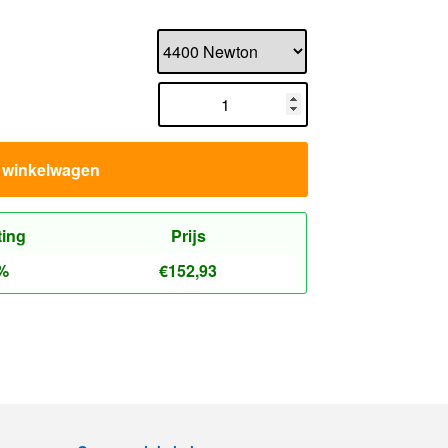
n winkelwagen
ting
Prijs
%
€
152,93