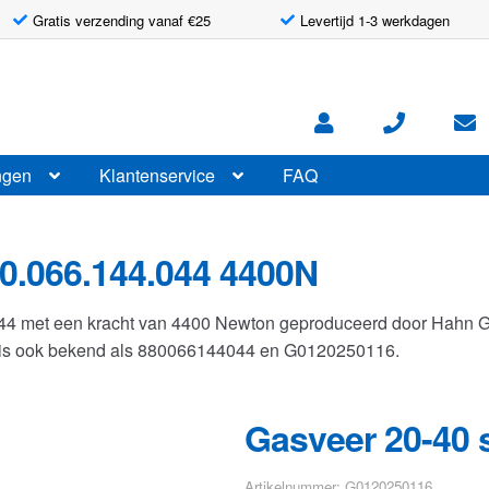
Gratis verzending vanaf €25
Levertijd 1-3 werkdagen
ngen
Klantenservice
FAQ
0.066.144.044 4400N
044 met een kracht van 4400 Newton geproduceerd door Hahn 
r is ook bekend als 880066144044 en G0120250116.
Gasveer 20-40 
Artikelnummer: G0120250116