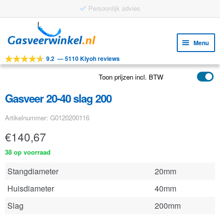
Persoonlijk advies
Ga
Ga
door
naar
Menu
naar
de
9.2
—
5110 Kiyoh reviews
navigatie
inhoud
Subm
Tools
uitv
Toon prijzen incl. BTW
Subm
Producten
uitv
Gasveer 20-40 slag 200
Subm
Toepassingen
uitv
Artikelnummer: G0120200116
Subm
Klantenservice
uitv
€
140,67
FAQ
38 op voorraad
Stangdiameter
20mm
Huisdiameter
40mm
Slag
200mm