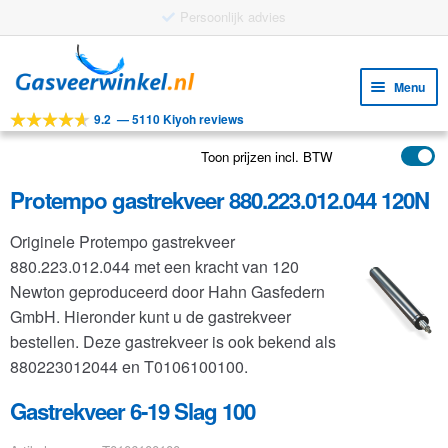
Gratis verzending vanaf €25
Ga
Ga
door
naar
Menu
naar
de
9.2
—
5110 Kiyoh reviews
navigatie
inhoud
Subm
Tools
uitv
Toon prijzen incl. BTW
Subm
Producten
uitv
Protempo gastrekveer 880.223.012.044 120N
Subm
Toepassingen
uitv
Originele Protempo gastrekveer
Subm
Klantenservice
880.223.012.044 met een kracht van 120
uitv
FAQ
Newton geproduceerd door Hahn Gasfedern
GmbH. Hieronder kunt u de gastrekveer
bestellen. Deze gastrekveer is ook bekend als
880223012044 en T0106100100.
Gastrekveer 6-19 Slag 100