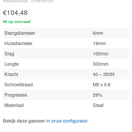
Artikelnummer: T0106100100
€
104,48
68 op voorraad
Stangdiameter
6mm
Huisdiameter
19mm
Slag
100mm
Lengte
300mm
Kracht
40 – 350N
Schroefdraad
M5 x 0.8
Progressie
29%
Materiaal
Staal
Bekijk deze gasveer
in onze configurator
.