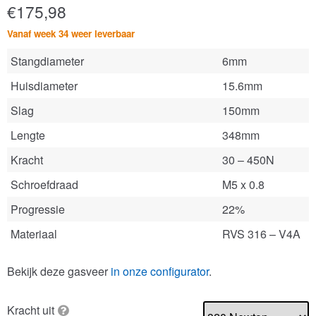
€
175,98
Vanaf week 34 weer leverbaar
Stangdiameter
6mm
Huisdiameter
15.6mm
Slag
150mm
Lengte
348mm
Kracht
30 – 450N
Schroefdraad
M5 x 0.8
Progressie
22%
Materiaal
RVS 316 – V4A
Bekijk deze gasveer
in onze configurator
.
Kracht uit