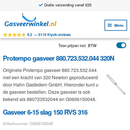
Gratis verzending vanaf €25
Ga
Ga
door
naar
Menu
naar
de
9.2
—
5110 Kiyoh reviews
navigatie
inhoud
Subm
Tools
uitv
Toon prijzen incl. BTW
Subm
Producten
uitv
Protempo gasveer 880.723.532.044 320N
Subm
Toepassingen
uitv
Originele Protempo gasveer 880.723.532.044
Subm
Klantenservice
met een kracht van 320 Newton geproduceerd
uitv
FAQ
door Hahn Gasfedern GmbH. Hieronder kunt u
de gasveer bestellen. Deze gasveer is ook
bekend als 880723532044 en G0606150048.
Gasveer 6-15 slag 150 RVS 316
Artikelnummer: G0606150048