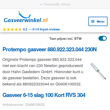
Persoonlijk advies
Ga
Ga
door
naar
Menu
naar
de
9.2
—
5110 Kiyoh reviews
navigatie
inhoud
Subm
Tools
uitv
Toon prijzen incl. BTW
Subm
Producten
uitv
Protempo gasveer 880.922.323.044 230N
Subm
Toepassingen
uitv
Originele Protempo gasveer 880.922.323.044
Subm
Klantenservice
met een kracht van 230 Newton geproduceerd
uitv
FAQ
door Hahn Gasfedern GmbH. Hieronder kunt u
de gasveer bestellen. Deze gasveer is ook
bekend als 880922323044 en G0406100032.
Gasveer 6-15 slag 100 Kort RVS 304
Artikelnummer: G0406100032