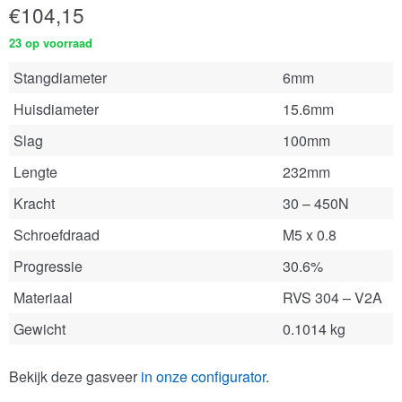
€
104,15
23 op voorraad
Stangdiameter
6mm
Huisdiameter
15.6mm
Slag
100mm
Lengte
232mm
Kracht
30 – 450N
Schroefdraad
M5 x 0.8
Progressie
30.6%
Materiaal
RVS 304 – V2A
Gewicht
0.1014 kg
Bekijk deze gasveer
in onze configurator
.