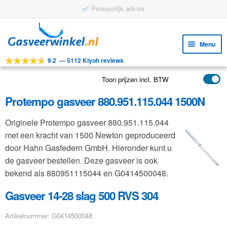
Persoonlijk advies
Ga
Ga
door
naar
Menu
naar
de
9.2
—
5112 Kiyoh reviews
navigatie
inhoud
Subm
Tools
uitv
Toon prijzen incl. BTW
Subm
Producten
uitv
Protempo gasveer 880.951.115.044 1500N
Subm
Toepassingen
uitv
Originele Protempo gasveer 880.951.115.044
Subm
Klantenservice
met een kracht van 1500 Newton geproduceerd
uitv
FAQ
door Hahn Gasfedern GmbH. Hieronder kunt u
de gasveer bestellen. Deze gasveer is ook
bekend als 880951115044 en G0414500048.
Gasveer 14-28 slag 500 RVS 304
Artikelnummer: G0414500048