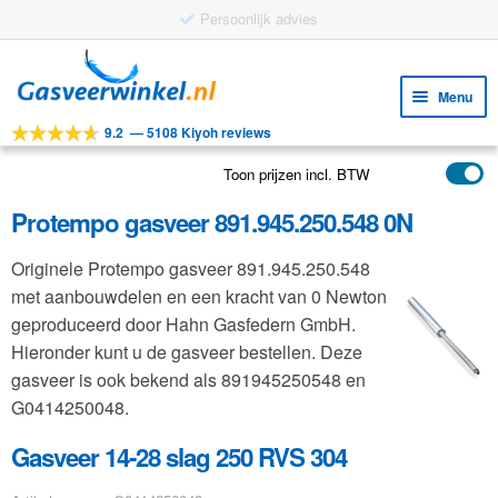
Gratis verzending vanaf €25
Ga
Ga
door
naar
Menu
naar
de
9.2
—
5108 Kiyoh reviews
navigatie
inhoud
Subm
Tools
uitv
Toon prijzen incl. BTW
Subm
Producten
uitv
Protempo gasveer 891.945.250.548 0N
Subm
Toepassingen
uitv
Originele Protempo gasveer 891.945.250.548
Subm
Klantenservice
met aanbouwdelen en een kracht van 0 Newton
uitv
FAQ
geproduceerd door Hahn Gasfedern GmbH.
Hieronder kunt u de gasveer bestellen. Deze
gasveer is ook bekend als 891945250548 en
G0414250048.
Gasveer 14-28 slag 250 RVS 304