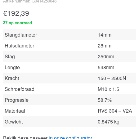
Artikelnummer: G0414250048
€
192,39
37 op voorraad
Stangdiameter
14mm
Huisdiameter
28mm
Slag
250mm
Lengte
548mm
Kracht
150 – 2500N
Schroefdraad
M10 x 1.5
Progressie
58.7%
Materiaal
RVS 304 – V2A
Gewicht
0.8475 kg
Bekijk deze gasveer
in onze configurator
.