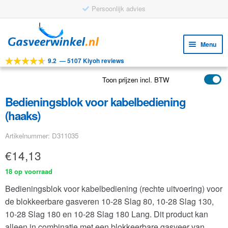
Persoonlijk advies
Ga
Ga
door
naar
Menu
naar
de
9.2
—
5107 Kiyoh reviews
navigatie
inhoud
Subm
Tools
uitv
Toon prijzen incl. BTW
Subm
Producten
uitv
Bedieningsblok voor kabelbediening
Subm
Toepassingen
(haaks)
uitv
Subm
Klantenservice
Artikelnummer: D311035
uitv
FAQ
€
14,13
18 op voorraad
Bedieningsblok voor kabelbediening (rechte uitvoering) voor
de blokkeerbare gasveren 10-28 Slag 80, 10-28 Slag 130,
10-28 Slag 180 en 10-28 Slag 180 Lang. Dit product kan
alleen in combinatie met een blokkeerbare gasveer van