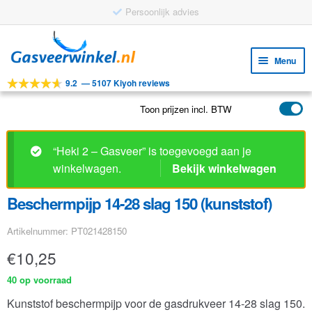
Persoonlijk advies
Ga
Ga
door
naar
Menu
naar
de
9.2
—
5107 Kiyoh reviews
navigatie
inhoud
Subm
Tools
uitv
Toon prijzen incl. BTW
Subm
Producten
uitv
Subm
Toepassingen
“Heki 2 – Gasveer” is toegevoegd aan je
uitv
winkelwagen.
Bekijk winkelwagen
Subm
Klantenservice
uitv
Beschermpijp 14-28 slag 150 (kunststof)
FAQ
Artikelnummer: PT021428150
€
10,25
40 op voorraad
Kunststof beschermpijp voor de gasdrukveer 14-28 slag 150.