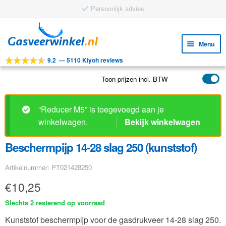
Persoonlijk advies
Ga
Ga
door
naar
Menu
naar
de
9.2
—
5110 Kiyoh reviews
navigatie
inhoud
Subm
Tools
uitv
Toon prijzen incl. BTW
Subm
Producten
uitv
Subm
Toepassingen
“Reducer M5” is toegevoegd aan je
uitv
winkelwagen.
Bekijk winkelwagen
Subm
Klantenservice
uitv
Beschermpijp 14-28 slag 250 (kunststof)
FAQ
Artikelnummer: PT021428250
€
10,25
Slechts 2 resterend op voorraad
Kunststof beschermpijp voor de gasdrukveer 14-28 slag 250.