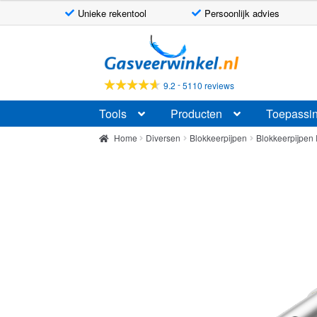
Unieke rekentool
Persoonlijk advies
Ga
Ga
door
naar
naar
de
-
9.2
5110 reviews
navigatie
inhoud
Tools
Producten
Toepassi
Home
Diversen
Blokkeerpijpen
Blokkeerpijpen