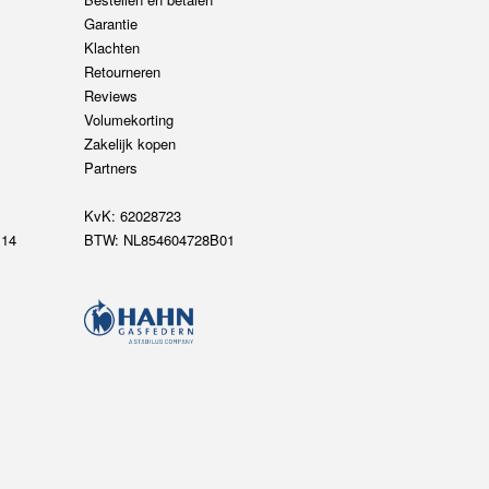
Garantie
Klachten
Retourneren
Reviews
Volumekorting
Zakelijk kopen
Partners
KvK: 62028723
14
BTW: NL854604728B01