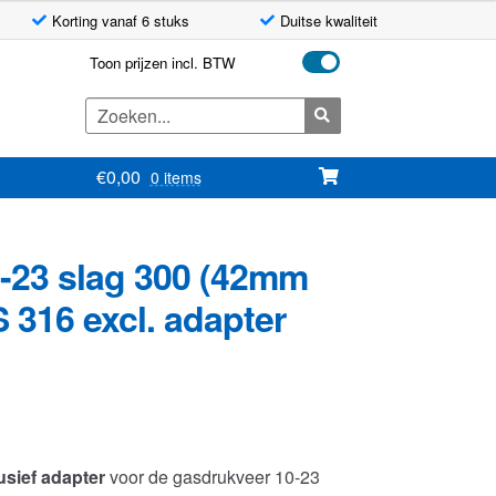
Korting vanaf 6 stuks
Duitse kwaliteit
Toon prijzen incl. BTW
Zoeken
naar:
€
0,00
0 items
0-23 slag 300 (42mm
 316 excl. adapter
usief adapter
voor de gasdrukveer 10-23