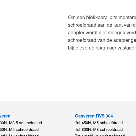
Om een blokkeerpijp te montere
schroefdraad aan de kant van 
adapter wordt niet meegeleverd
schroefdraad van de adapter g
bijgeleverde borgmoer vastged
veren
Gasveren RVS 304
200N, M3.5 schroefdraad
Tot 450N, M5 schroefdraad
450N, M5 schroefdraad
Tot 800N, M8 schroefdraad
800N, M8 schroefdraad
Tot 1250N, M8 schroefdraad