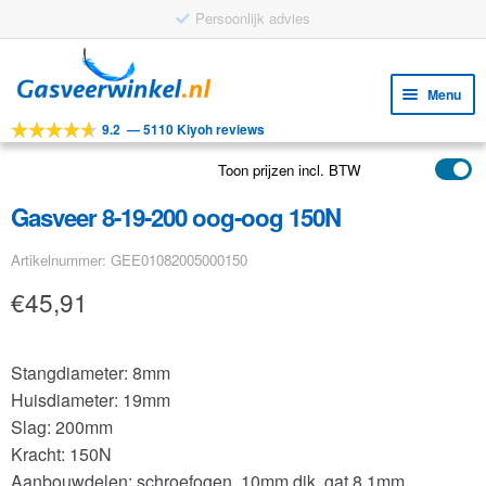
Persoonlijk advies
Ga
Ga
door
naar
Menu
naar
de
9.2
—
5110 Kiyoh reviews
navigatie
inhoud
Subm
Tools
uitv
Toon prijzen incl. BTW
Subm
Producten
uitv
Gasveer 8-19-200 oog-oog 150N
Subm
Toepassingen
uitv
Artikelnummer: GEE01082005000150
Subm
Klantenservice
uitv
€
45,91
FAQ
Stangdiameter: 8mm
Huisdiameter: 19mm
Slag: 200mm
Kracht: 150N
Aanbouwdelen: schroefogen, 10mm dik, gat 8.1mm