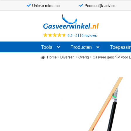
Unieke rekentool
Persoonlijk advies
Ga
Ga
door
naar
naar
de
-
9.2
5110 reviews
navigatie
inhoud
Tools
Producten
Toepassi
Home
Diversen
Overig
Gasveer geschikt voor L