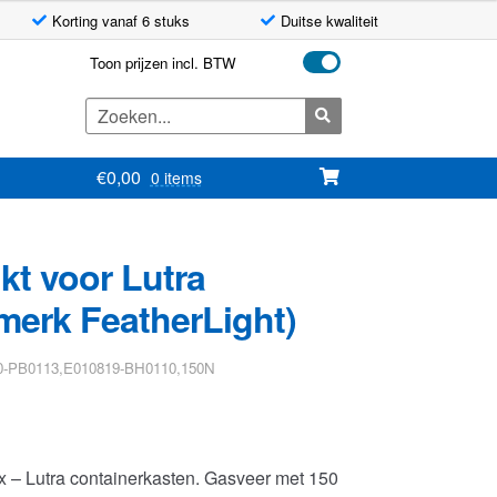
Korting vanaf 6 stuks
Duitse kwaliteit
Toon prijzen incl. BTW
Zoeken
naar:
€
0,00
0 items
kt voor Lutra
merk FeatherLight)
30-PB0113,E010819-BH0110,150N
x – Lutra containerkasten. Gasveer met 150