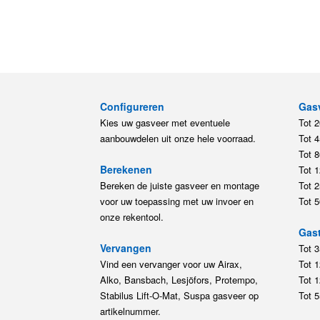
Configureren
Gas
Kies uw gasveer met eventuele
Tot 
aanbouwdelen uit onze hele voorraad.
Tot 
Tot 
Berekenen
Tot 
Bereken de juiste gasveer en montage
Tot 
voor uw toepassing met uw invoer en
Tot 
onze rekentool.
Gast
Vervangen
Tot 
Vind een vervanger voor uw Airax,
Tot 
Alko, Bansbach, Lesjöfors, Protempo,
Tot 
Stabilus Lift-O-Mat, Suspa gasveer op
Tot 
artikelnummer.