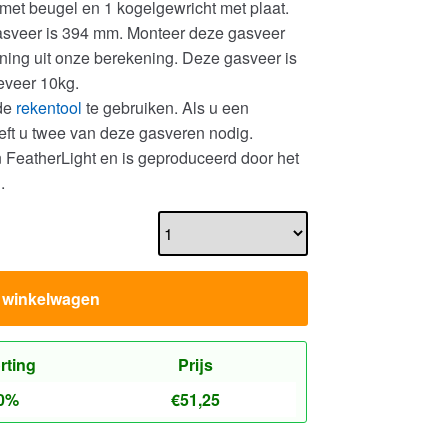
met beugel en 1 kogelgewricht met plaat.
gasveer is 394 mm. Monteer deze gasveer
ing uit onze berekening. Deze gasveer is
eveer 10kg.
 de
rekentool
te gebruiken. Als u een
eeft u twee van deze gasveren nodig.
n FeatherLight en is geproduceerd door het
.
n winkelwagen
rting
Prijs
0%
€
51,25