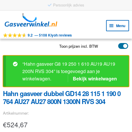
Persoonlijk advies
Ga
Ga
door
naar
Menu
naar
de
9.2
—
5108 Kiyoh reviews
navigatie
inhoud
Subm
Tools
uitv
Toon prijzen incl. BTW
Subm
Producten
uitv
Subm
Toepassingen
“Hahn gasveer G8 19 250 1 610 AU19 AU19
uitv
200N RVS 304” is toegevoegd aan je
Subm
Klantenservice
winkelwagen.
Bekijk winkelwagen
uitv
FAQ
Hahn gasveer dubbel GD14 28 115 1 190 0
764 AU27 AU27 800N 1300N RVS 304
Artikelnummer:
€
524,67