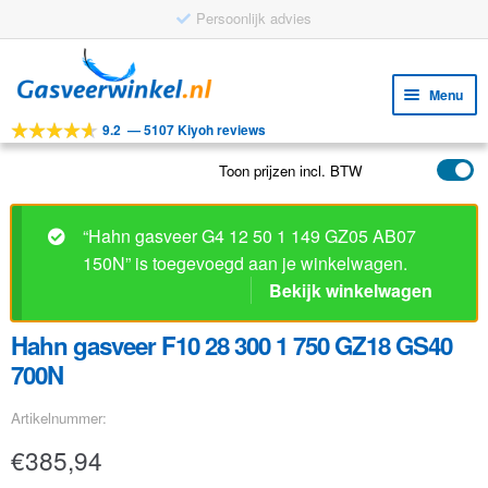
Persoonlijk advies
Ga
Ga
door
naar
Menu
naar
de
9.2
—
5107 Kiyoh reviews
navigatie
inhoud
Subm
Tools
uitv
Toon prijzen incl. BTW
Subm
Producten
uitv
Subm
Toepassingen
“Hahn gasveer G4 12 50 1 149 GZ05 AB07
uitv
150N” is toegevoegd aan je winkelwagen.
Subm
Klantenservice
Bekijk winkelwagen
uitv
FAQ
Hahn gasveer F10 28 300 1 750 GZ18 GS40
700N
Artikelnummer:
€
385,94