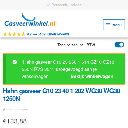
Persoonlijk advies
Ga
Ga
door
naar
Menu
naar
de
9.2
—
5109 Kiyoh reviews
navigatie
inhoud
Subm
Tools
uitv
Toon prijzen incl. BTW
Subm
Producten
uitv
Subm
Toepassingen
“Hahn gasveer G10 23 250 1 614 GZ10 GZ10
uitv
550N RVS 304” is toegevoegd aan je
Subm
Klantenservice
winkelwagen.
Bekijk winkelwagen
uitv
FAQ
Hahn gasveer G10 23 40 1 202 WG30 WG30
1250N
Artikelnummer:
€
133,88