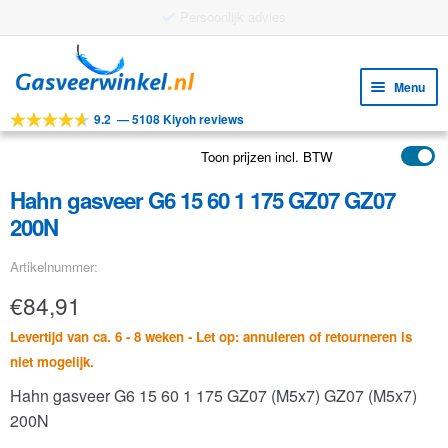
Persoonlijk advies
Ga
Ga
door
naar
Menu
naar
de
9.2
—
5108 Kiyoh reviews
navigatie
inhoud
Subm
Tools
uitv
Toon prijzen incl. BTW
Subm
Producten
uitv
Hahn gasveer G6 15 60 1 175 GZ07 GZ07
Subm
Toepassingen
200N
uitv
Subm
Klantenservice
Artikelnummer:
uitv
FAQ
€
84,91
Levertijd van ca. 6 - 8 weken - Let op: annuleren of retourneren is
niet mogelijk.
Hahn gasveer G6 15 60 1 175 GZ07 (M5x7) GZ07 (M5x7)
200N