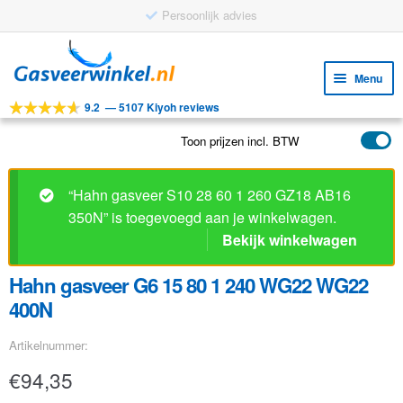
Persoonlijk advies
Ga
Ga
door
naar
Menu
naar
de
9.2
—
5107 Kiyoh reviews
navigatie
inhoud
Subm
Tools
uitv
Toon prijzen incl. BTW
Subm
Producten
uitv
Subm
Toepassingen
“Hahn gasveer S10 28 60 1 260 GZ18 AB16
uitv
350N” is toegevoegd aan je winkelwagen.
Subm
Klantenservice
Bekijk winkelwagen
uitv
FAQ
Hahn gasveer G6 15 80 1 240 WG22 WG22
400N
Artikelnummer:
€
94,35