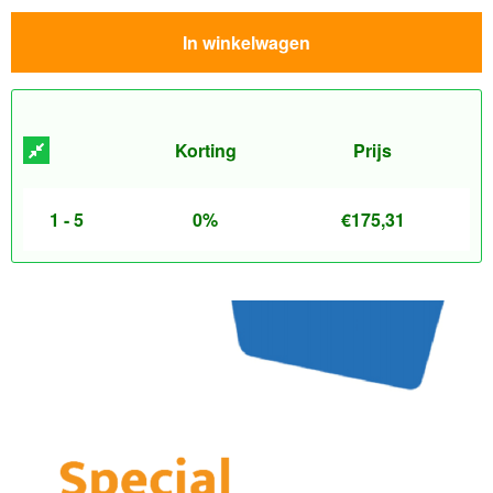
In winkelwagen
Korting
Prijs
1 - 5
0%
€
175,31