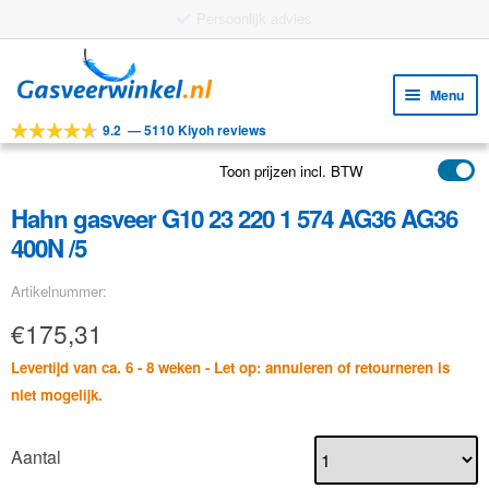
Persoonlijk advies
Ga
Ga
door
naar
Menu
naar
de
9.2
—
5110 Kiyoh reviews
navigatie
inhoud
Subm
Tools
uitv
Toon prijzen incl. BTW
Subm
Producten
uitv
Hahn gasveer G10 23 220 1 574 AG36 AG36
Subm
Toepassingen
400N /5
uitv
Subm
Klantenservice
Artikelnummer:
uitv
FAQ
€
175,31
Levertijd van ca. 6 - 8 weken - Let op: annuleren of retourneren is
niet mogelijk.
Aantal