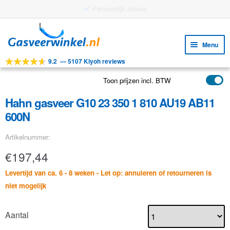
Persoonlijk advies
Ga
Ga
door
naar
Menu
naar
de
9.2
—
5107 Kiyoh reviews
navigatie
inhoud
Subm
Tools
uitv
Toon prijzen incl. BTW
Subm
Producten
uitv
Hahn gasveer G10 23 350 1 810 AU19 AB11
Subm
Toepassingen
600N
uitv
Subm
Klantenservice
Artikelnummer:
uitv
FAQ
€
197,44
Levertijd van ca. 6 - 8 weken - Let op: annuleren of retourneren is
niet mogelijk
Aantal