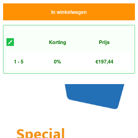
In winkelwagen
Korting
Prijs
1 - 5
0%
€
197,44