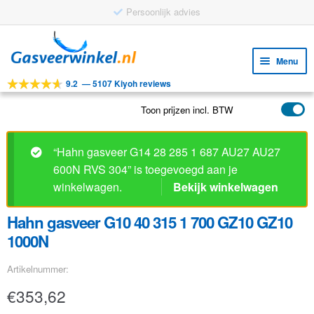
Persoonlijk advies
Ga
Ga
door
naar
Menu
naar
de
9.2
—
5107 Kiyoh reviews
navigatie
inhoud
Subm
Tools
uitv
Toon prijzen incl. BTW
Subm
Producten
uitv
Subm
Toepassingen
“Hahn gasveer G14 28 285 1 687 AU27 AU27
uitv
600N RVS 304” is toegevoegd aan je
Subm
Klantenservice
winkelwagen.
Bekijk winkelwagen
uitv
FAQ
Hahn gasveer G10 40 315 1 700 GZ10 GZ10
1000N
Artikelnummer:
€
353,62