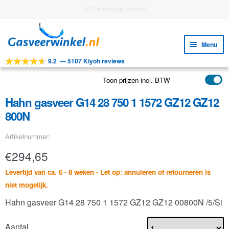
Persoonlijk advies
Ga
Ga
door
naar
Menu
naar
de
9.2
—
5107 Kiyoh reviews
navigatie
inhoud
Subm
Tools
uitv
Toon prijzen incl. BTW
Subm
Producten
uitv
Hahn gasveer G14 28 750 1 1572 GZ12 GZ12
Subm
Toepassingen
800N
uitv
Subm
Klantenservice
Artikelnummer:
uitv
FAQ
€
294,65
Levertijd van ca. 6 - 8 weken - Let op: annuleren of retourneren is
niet mogelijk.
Hahn gasveer G14 28 750 1 1572 GZ12 GZ12 00800N /5/Si
Aantal